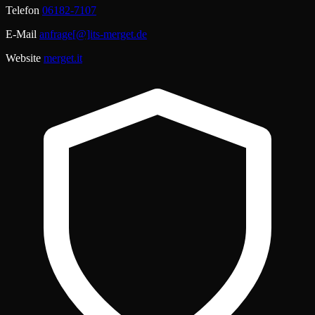
Telefon
06182-7107
E-Mail
anfrage[@]its-merget.de
Website
merget.it